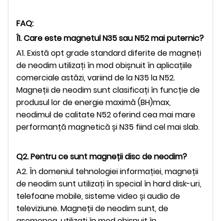
FAQ:
Î1. Care este magnetul N35 sau N52 mai puternic?
A1. Există opt grade standard diferite de magneți
de neodim utilizați în mod obișnuit în aplicațiile
comerciale astăzi, variind de la N35 la N52.
Magneții de neodim sunt clasificați în funcție de
produsul lor de energie maximă (BH)max,
neodimul de calitate N52 oferind cea mai mare
performanță magnetică și N35 fiind cel mai slab.
Q2. Pentru ce sunt magneții disc de neodim?
A2. În domeniul tehnologiei informației, magneții
de neodim sunt utilizați în special în hard disk-uri,
telefoane mobile, sisteme video și audio de
televiziune.
Magneții de neodim sunt, de
asemenea, utilizați în mod obișnuit în