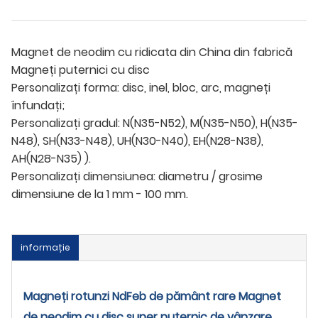
Magnet de neodim cu ridicata din China din fabrică
Magneți puternici cu disc
Personalizați forma: disc, inel, bloc, arc, magneți
înfundați;
Personalizați gradul: N(N35-N52), M(N35-N50), H(N35-
N48), SH(N33-N48), UH(N30-N40), EH(N28-N38),
AH(N28-N35) ).
Personalizați dimensiunea: diametru / grosime
dimensiune de la 1 mm - 100 mm.
informație
Magneți rotunzi NdFeb de pământ rare Magnet
de neodim cu disc super puternic de vânzare