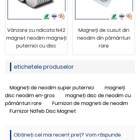
Vânzare cu ridicata N42
Magneți de cusut din
magnet neodim magneți
neodim din pământuri
puternici cu disc
rare
etichetele produselor
Magneți de neodim super puternici
magneți
disc neodim en-gros
magneți disc de neodim cu
pământuri rare
Furnizori de magneti de neodim
Furnizor Ndfeb Disc Magnet
Obțineți cel mai recent preț? Vom răspunde