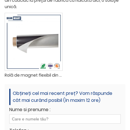
din cauciuc la prețul de fabrică cu ridicata aici, o soluție
unică.
Rolă de magnet flexibil din cauciuc cu adeziv
Obțineți cel mai recent preț? Vom răspunde
cât mai curând posibil (în maxim 12 ore)
Nume si prenume :