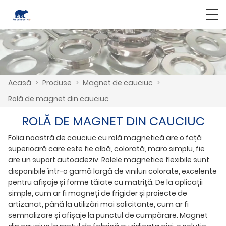
Acasă
>
Produse
>
Magnet de cauciuc
>
Rolă de magnet din cauciuc
ROLĂ DE MAGNET DIN CAUCIUC
Folia noastră de cauciuc cu rolă magnetică are o față
superioară care este fie albă, colorată, maro simplu, fie
are un suport autoadeziv. Rolele magnetice flexibile sunt
disponibile într-o gamă largă de viniluri colorate, excelente
pentru afișaje și forme tăiate cu matriță. De la aplicații
simple, cum ar fi magneți de frigider și proiecte de
artizanat, până la utilizări mai solicitante, cum ar fi
semnalizare și afișaje la punctul de cumpărare. Magnet