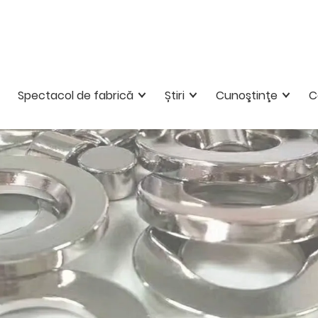
Spectacol de fabrică
Știri
Cunoştinţe
C