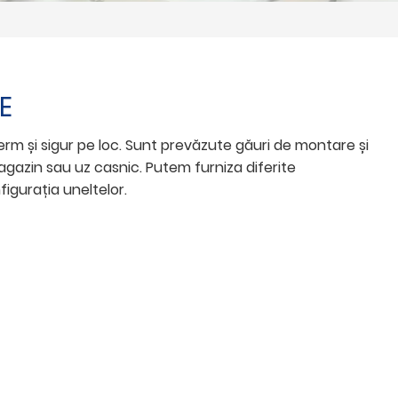
E
ferm și sigur pe loc. Sunt prevăzute găuri de montare și
agazin sau uz casnic. Putem furniza diferite
igurația uneltelor.