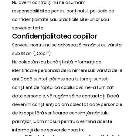
Nu avem control și nu ne asumăm
responsabilitatea pentru conținutul, politicile de
confidențialitate sau practicile site-urilor sau
serviciilor terțe.
Confidențialitatea copiilor
Serviciul nostru nu se adresează nimănui cu vârsta
sub 18 ani („Copii”).
Nu colectăm cu bună știință informații de
identificare personală de la nimeni sub vârsta de 18
ani. Dacă sunteți părinte sau tutore și sunteți
conștient de faptul că copilul dvs. ne-a furnizat
date personale, vă rugăm să ne contactați. Dacă
devenim conștienți că am colectat date personale
de la copii fără verificarea consimțământului
părinților, luăm măsuri pentru a elimina aceste
informații de pe serverele noastre.