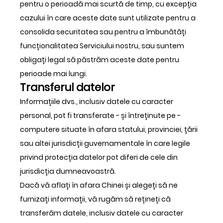
pentru o perioadă mai scurtă de timp, cu excepția
cazului în care aceste date sunt utilizate pentru a
consolida securitatea sau pentru a îmbunătăți
funcționalitatea Serviciului nostru, sau suntem
obligați legal să păstrăm aceste date pentru
perioade mai lungi.
Transferul datelor
Informațiile dvs., inclusiv datele cu caracter
personal, pot fi transferate - și întreținute pe -
computere situate în afara statului, provinciei, țării
sau altei jurisdicții guvernamentale în care legile
privind protecția datelor pot diferi de cele din
jurisdicția dumneavoastră.
Dacă vă aflați în afara Chinei și alegeți să ne
furnizați informații, vă rugăm să rețineți că
transferăm datele, inclusiv datele cu caracter