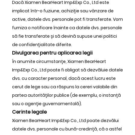
Dacă Xiamen BearHeart Imp&Exp Co., Ltd este
implicat într-o fuziune, achiziție sau vânzare de
active, datele dvs. personale pot fi transferate. Vom
furniza o notificare înainte ca datele dvs. personale
să fie transferate și să devină supuse unei politici
de confidențialitate diferite.
Divulgarea pentru aplicarea legii
În anumite circumstanțe, Xiamen BearHeart
Imp&Exp Co., Ltd poate fi obligat să dezvăluie datele
dvs. cu caracter personal, dacă acest lucru este
cerut de lege sau ca răspuns la cereri valabile din
partea autorităților publice (de exemplu, o instanță
sau o agenție guvernamentală).
Cerinte legale
Xiamen BearHeart Imp&Exp Co., Ltd poate dezvălui
datele dvs. personale cu bună-credință, că o astfel