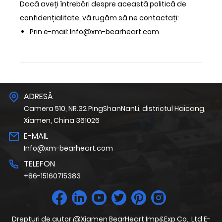
Dacă aveți întrebări despre această politică de
confidențialitate, vă rugăm să ne contactați:
Prin e-mail: Info@xm-bearheart.com
ADRESĂ
Camera 510, NR.32 PingShanNanLi, districtul Haicang,
Xiamen, China 361026
E-MAIL
Info@xm-bearheart.com
TELEFON
+86-15160715383
Drepturi de autor @Xiamen BearHeart Imp&Exp Co., Ltd E-