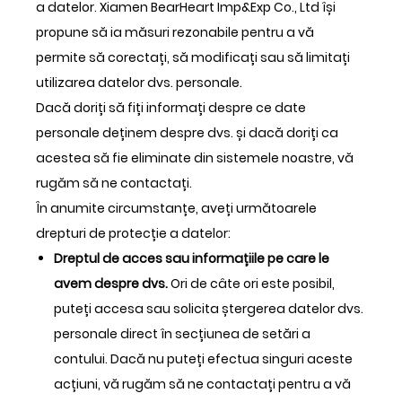
a datelor. Xiamen BearHeart Imp&Exp Co., Ltd își
propune să ia măsuri rezonabile pentru a vă
permite să corectați, să modificați sau să limitați
utilizarea datelor dvs. personale.
Dacă doriți să fiți informați despre ce date
personale deținem despre dvs. și dacă doriți ca
acestea să fie eliminate din sistemele noastre, vă
rugăm să ne contactați.
În anumite circumstanțe, aveți următoarele
drepturi de protecție a datelor:
Dreptul de acces sau informațiile pe care le
avem despre dvs.
Ori de câte ori este posibil,
puteți accesa sau solicita ștergerea datelor dvs.
personale direct în secțiunea de setări a
contului. Dacă nu puteți efectua singuri aceste
acțiuni, vă rugăm să ne contactați pentru a vă