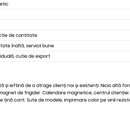
etic
nctie de cantitate
itate înaltă, servicii bune
iduală, cutie de export
ă și ieftină de a atrage clienți noi și existenți. Nicio altă 
magnet de frigider. Calendare magnetice, centrul atenției 
 țină cont. Sute de modele, imprimare color pe vinil reziste