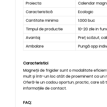
Proiecta
Calendar magn
Caracteristică
Ecologic
Cantitate minima
1.000 buc
Timpul de productie
10-20 zile in fu
Avantaj
Preț scăzut, cal
Ambalare
Pungă opp indiv
Caracteristici
Magneții de frigider sunt o modalitate eficient
mult și într-un loc atât de proeminent ca un 
Oferă-le un cadou oportun, practic, care să te
informațiile de contact.
FAQ: