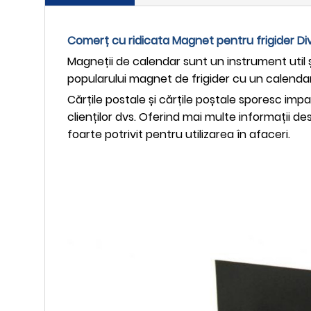
Comerț cu ridicata Magnet pentru frigider Di
Magneții de calendar sunt un instrument util 
popularului magnet de frigider cu un calendar v
Cărțile postale și cărțile poștale sporesc impa
clienților dvs. Oferind mai multe informații d
foarte potrivit pentru utilizarea în afaceri.