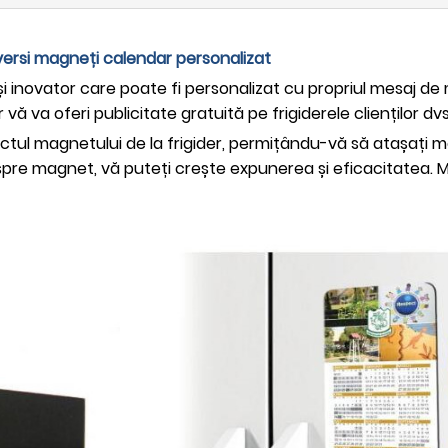
versi magneți calendar personalizat
și inovator care poate fi personalizat cu propriul mesaj d
ă va oferi publicitate gratuită pe frigiderele clienților dvs
ctul magnetului de la frigider, permițându-vă să atașați mes
espre magnet, vă puteți crește expunerea și eficacitatea. M