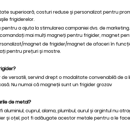
alitate superioară, costuri reduse și personalizat pentru pr
le frigiderelor.
ă pentru a ajuta la stimularea campaniei dvs. de marketing
să comandați mai mulți magneți pentru frigider, magnet pen
onalizat/magnet de frigider/magnet de afaceri în funcție de
ți pentru prețuri și mostre.
rigider?
 de versatili, servind drept o modalitate convenabilă de a li
casă. Nu numai că magneții sunt un frigider grozav
urile de metal?
i aluminiul, cuprul, alama, plumbul, aurul și argintul nu at
 fier și oțel, pot fi adăugate acestor metale pentru a le fa