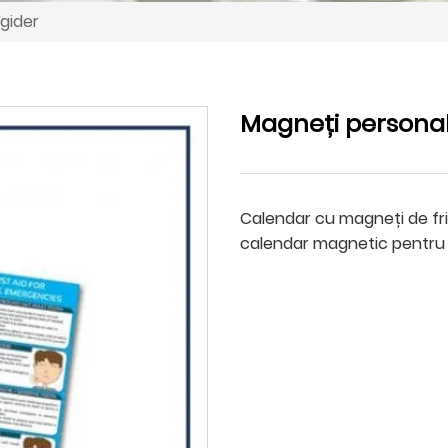
igider
Magneți personali
Calendar cu magneți de fri
calendar magnetic pentru f