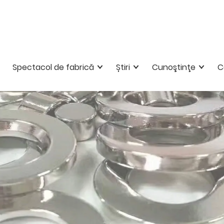
Spectacol de fabrică
Știri
Cunoştinţe
C