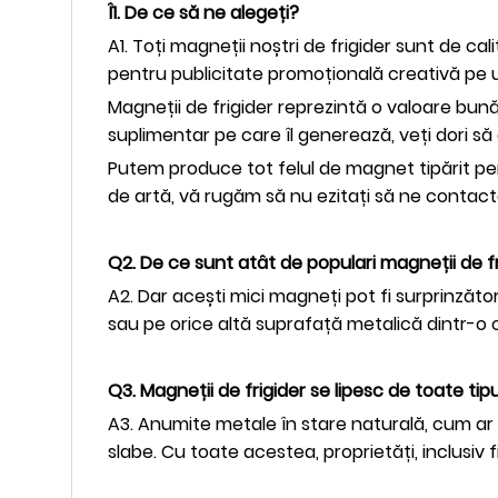
Î1. De ce să ne alegeți?
A1. Toți magneții noștri de frigider sunt de c
pentru publicitate promoțională creativă pe uși
Magneții de frigider reprezintă o valoare bun
suplimentar pe care îl generează, veți dori 
Putem produce tot felul de magnet tipărit pers
de artă, vă rugăm să nu ezitați să ne contacta
Q2. De ce sunt atât de populari magneții de f
A2. Dar acești mici magneți pot fi surprinzător
sau pe orice altă suprafață metalică dintr-o 
Q3. Magneții de frigider se lipesc de toate tip
A3. Anumite metale în stare naturală, cum ar f
slabe. Cu toate acestea, proprietăți, inclusiv