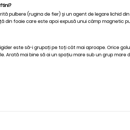
ftini?
tă pulbere (rugina de fier) ​​și un agent de legare lichid di
ță din foaie care este apoi expusă unui câmp magnetic pu
gider este să-i grupați pe toți cât mai aproape. Orice golur
zle. Arată mai bine să ai un spațiu mare sub un grup mare