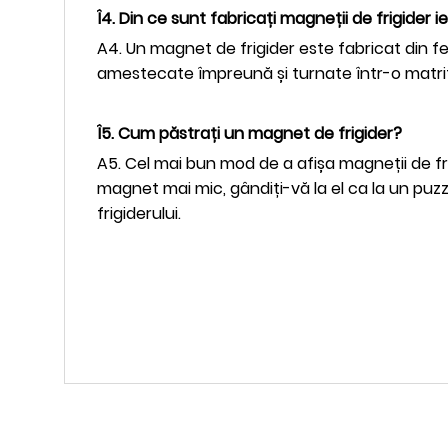
Î4. Din ce sunt fabricați magneții de frigider ie
A4. Un magnet de frigider este fabricat din feri
amestecate împreună și turnate într-o matri
Î5. Cum păstrați un magnet de frigider?
A5. Cel mai bun mod de a afișa magneții de fri
magnet mai mic, gândiți-vă la el ca la un puz
frigiderului.