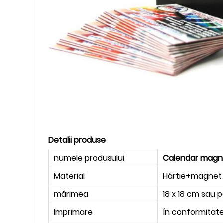
Detalii produse
numele produsului
Calendar magne
Material
Hârtie+magnet
mărimea
18 x 18 cm sau p
Imprimare
În conformitate