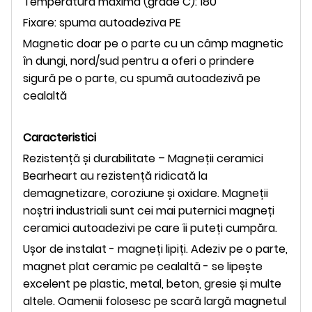
Temperatura maximă (grade C): 180
Fixare: spuma autoadeziva PE
Magnetic doar pe o parte cu un câmp magnetic
în dungi, nord/sud pentru a oferi o prindere
sigură pe o parte, cu spumă autoadezivă pe
cealaltă
Caracteristici
Rezistență și durabilitate – Magneții ceramici
Bearheart au rezistență ridicată la
demagnetizare, coroziune și oxidare. Magneții
noștri industriali sunt cei mai puternici magneți
ceramici autoadezivi pe care îi puteți cumpăra.
Ușor de instalat - magneți lipiți. Adeziv pe o parte,
magnet plat ceramic pe cealaltă - se lipește
excelent pe plastic, metal, beton, gresie și multe
altele. Oamenii folosesc pe scară largă magnetul