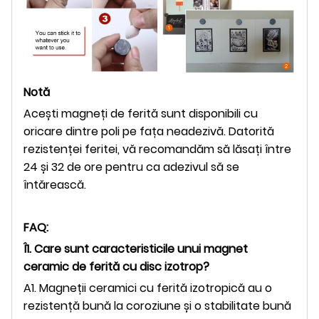
Notă
Acești magneți de ferită sunt disponibili cu
oricare dintre poli pe fața neadezivă. Datorită
rezistenței feritei, vă recomandăm să lăsați între
24 și 32 de ore pentru ca adezivul să se
întărească.
FAQ:
Î1. Care sunt caracteristicile unui magnet
ceramic de ferită cu disc izotrop?
A1. Magneții ceramici cu ferită izotropică au o
rezistență bună la coroziune și o stabilitate bună