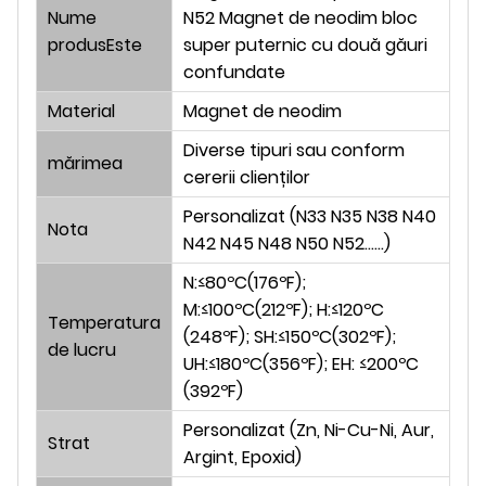
Nume
N52 Magnet de neodim bloc
produs
Este
super puternic cu două găuri
confundate
Material
Magnet de neodim
Diverse tipuri sau conform
mărimea
cererii clienților
Personalizat (N33 N35 N38 N40
Nota
N42 N45 N48 N50 N52......)
N:≤80ºC(176ºF);
M:≤100ºC(212ºF); H:≤120ºC
Temperatura
(248ºF); SH:≤150ºC(302ºF);
de lucru
UH:≤180ºC(356ºF); EH: ≤200ºC
(392ºF)
Personalizat (Zn, Ni-Cu-Ni, Aur,
Strat
Argint, Epoxid)