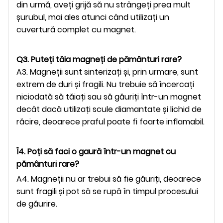
din urmă, aveți grijă să nu strângeți prea mult
șurubul, mai ales atunci când utilizați un
cuvertură complet cu magnet.
Q3. Puteți tăia magneți de pământuri rare?
A3. Magneții sunt sinterizați și, prin urmare, sunt
extrem de duri și fragili. Nu trebuie să încercați
niciodată să tăiați sau să găuriți într-un magnet
decât dacă utilizați scule diamantate și lichid de
răcire, deoarece praful poate fi foarte inflamabil.
Î4. Poți să faci o gaură într-un magnet cu
pământuri rare?
A4. Magneții nu ar trebui să fie găuriți, deoarece
sunt fragili și pot să se rupă în timpul procesului
de găurire.