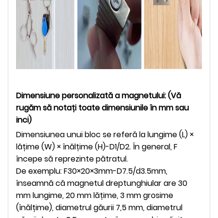
Dimensiune personalizată a magnetului: (Vă
rugăm să notați toate dimensiunile în mm sau
inci)
Dimensiunea unui bloc se referă la lungime (L) ×
lățime (W) × înălțime (H)-D1/D2. În general, F
începe să reprezinte pătratul.
De exemplu: F30×20×3mm-D7.5/d3.5mm,
înseamnă că magnetul dreptunghiular are 30
mm lungime, 20 mm lățime, 3 mm grosime
(înălțime), diametrul găurii 7,5 mm, diametrul