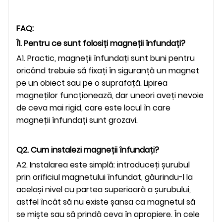
FAQ:
Î1. Pentru ce sunt folosiți magneții înfundați?
A1. Practic, magneții înfundați sunt buni pentru
oricând trebuie să fixați în siguranță un magnet
pe un obiect sau pe o suprafață. Lipirea
magneților funcționează, dar uneori aveți nevoie
de ceva mai rigid, care este locul în care
magneții înfundați sunt grozavi.
Q2. Cum instalezi magneții înfundați?
A2. Instalarea este simplă: introduceți șurubul
prin orificiul magnetului înfundat, găurindu-l la
același nivel cu partea superioară a șurubului,
astfel încât să nu existe șansa ca magnetul să
se miște sau să prindă ceva în apropiere. În cele