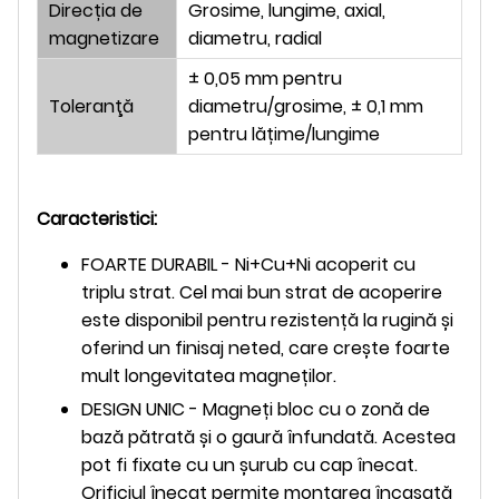
Direcția de
Grosime, lungime, axial,
magnetizare
diametru, radial
± 0,05 mm pentru
Toleranţă
diametru/grosime, ± 0,1 mm
pentru lățime/lungime
Caracteristici:
FOARTE DURABIL - Ni+Cu+Ni acoperit cu
triplu strat. Cel mai bun strat de acoperire
este disponibil pentru rezistență la rugină și
oferind un finisaj neted, care crește foarte
mult longevitatea magneților.
DESIGN UNIC - Magneți bloc cu o zonă de
bază pătrată și o gaură înfundată. Acestea
pot fi fixate cu un șurub cu cap înecat.
Orificiul înecat permite montarea încasată