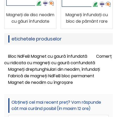
Magneți de disc neodim
Magneți înfundați cu
cu găuri înfundate
bloc de pământ rare
etichetele produselor
Bloc NdFeB Magnet cu gaură înfundată
Comerț
cu ridicata cu magneți cu gaură confundată
Magneți dreptunghiulari din neodim, înfundați
Fabrică de magneți NdFeB bloc permanent
Magnet de neodim cu îngroșare
Obțineți cel mai recent preț? Vom răspunde
cât mai curând posibil (în maxim 12 ore)