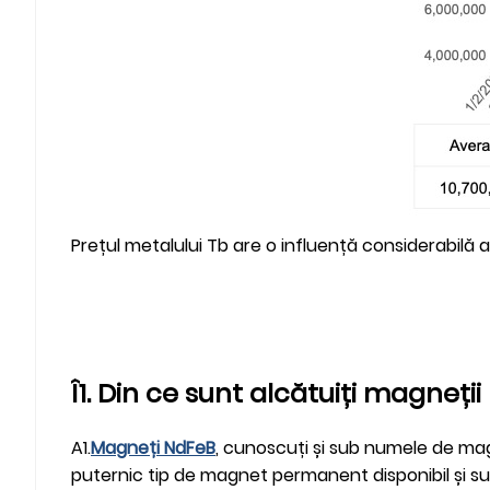
Prețul metalului Tb are o influență considerabilă a
Î1. Din ce sunt alcătuiți magneți
A1.
Magneți NdFeB
, cunoscuți și sub numele de mag
puternic tip de magnet permanent disponibil și sunt 