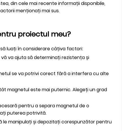
a, din cele mai recente informații disponibile,
factorii menționați mai sus.
entru proiectul meu?
ă luați în considerare câțiva factori:
 vă va ajuta să determinați rezistența și
netul se va potrivi corect fără a interfera cu alte
atât magnetul este mai puternic. Alegeți un grad
 necesară pentru a separa magnetul de o
ți puterea potrivită.
 că le manipulați și depozitați corespunzător pentru