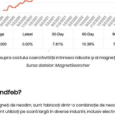
supra costului coercitivității intrinseci ridicate și al magn
Sursa datelor: MagnetSearcher
i ndfeb?
neți de neodim, sunt fabricați dintr-o combinație de neodi
utilizați pe scară largă în diverse industrii, inclusiv elect