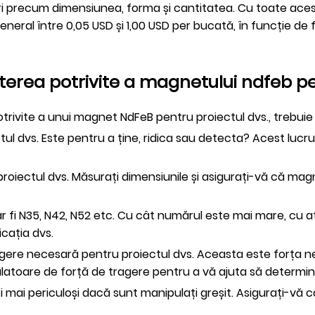
i precum dimensiunea, forma și cantitatea. Cu toate aceste
neral între 0,05 USD și 1,00 USD per bucată, în funcție de 
terea potrivite a magnetului ndfeb p
rivite a unui magnet NdFeB pentru proiectul dvs., trebuie s
tul dvs. Este pentru a ține, ridica sau detecta? Acest lucru
în proiectul dvs. Măsurați dimensiunile și asigurați-vă că mag
 ar fi N35, N42, N52 etc. Cu cât numărul este mai mare, cu 
cația dvs.
tragere necesară pentru proiectul dvs. Aceasta este forța
latoare de forță de tragere pentru a vă ajuta să determina
fi mai periculoși dacă sunt manipulați greșit. Asigurați-vă