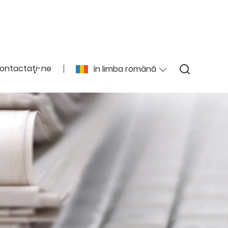
ontactaţi-ne
în limba română