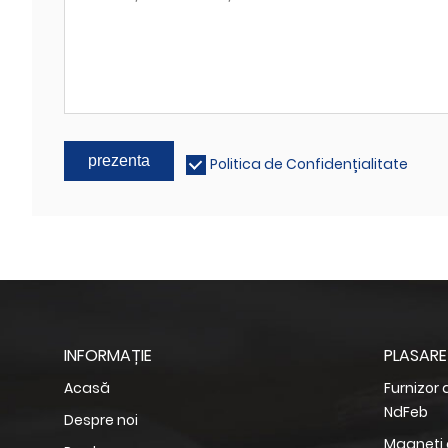
prezenta
Politica de Confidențialitate
INFORMAȚIE
PLASARE
Acasă
Furnizor
NdFeb
Despre noi
Magneți 