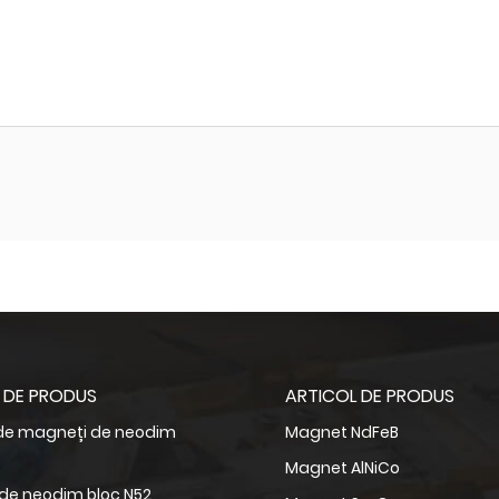
 DE PRODUS
ARTICOL DE PRODUS
 de magneți de neodim
Magnet NdFeB
Magnet AlNiCo
de neodim bloc N52