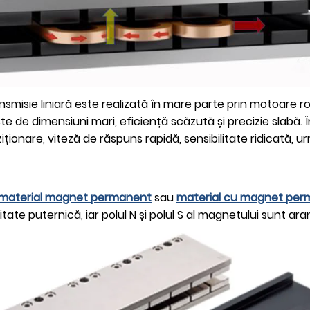
ransmisie liniară este realizată în mare parte prin motoare 
m este de dimensiuni mari, eficiență scăzută și precizie sla
ziționare, viteză de răspuns rapidă, sensibilitate ridicată, u
r material magnet permanent
sau
material cu magnet per
ate puternică, iar polul N și polul S al magnetului sunt aran