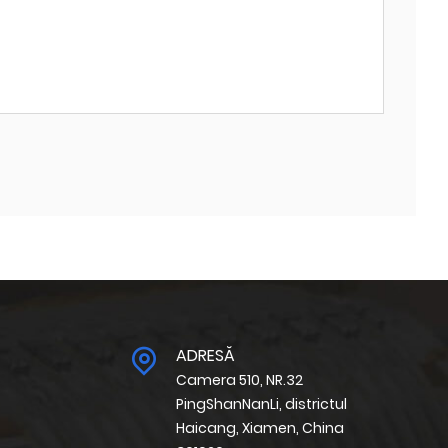
ADRESĂ
Camera 510, NR.32
PingShanNanLi, districtul
Haicang, Xiamen, China