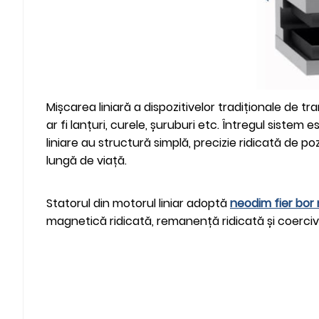
Mișcarea liniară a dispozitivelor tradiționale de t
ar fi lanțuri, curele, șuruburi etc. Întregul siste
liniare au structură simplă, precizie ridicată de po
lungă de viață.
Statorul din motorul liniar adoptă
neodim fier bo
magnetică ridicată, remanență ridicată și coercivit