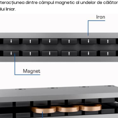
eracțiunea dintre câmpul magnetic al undelor de călător
i liniar.