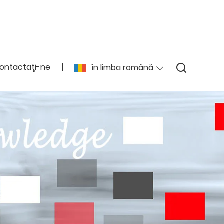
ontactaţi-ne
în limba română