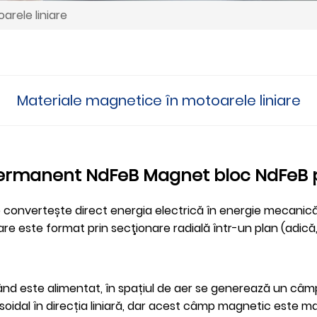
arele liniare
Materiale magnetice în motoarele liniare
permanent NdFeB Magnet bloc NdFeB 
re convertește direct energia electrică în energie mecanică
are este format prin secţionare radială într-un plan (adică, 
Când este alimentat, în spațiul de aer se generează un câm
oidal în direcția liniară, dar acest câmp magnetic este ma