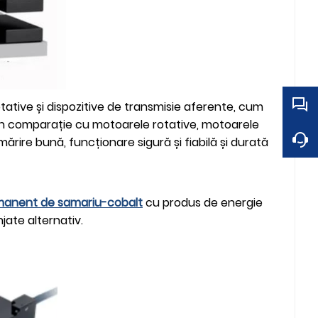
rotative și dispozitive de transmisie aferente, cum
bă. În comparație cu motoarele rotative, motoarele
rmărire bună, funcționare sigură și fiabilă și durată
manent de samariu-cobalt
cu produs de energie
jate alternativ.