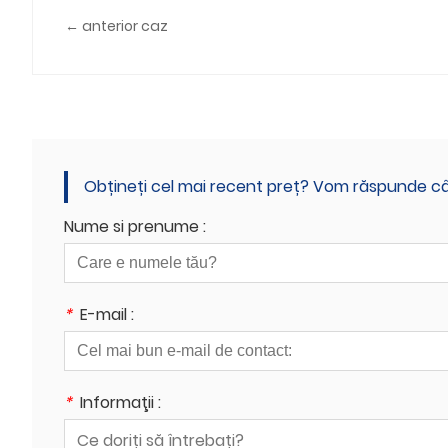
← anterior caz
Obțineți cel mai recent preț? Vom răspunde cât
Nume si prenume :
*
E-mail :
*
Informaţii :